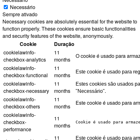
Necessário
Sempre ativado
Necessary cookies are absolutely essential for the website to
function properly. These cookies ensure basic functionalities
and security features of the website, anonymously.
Cookie
Duração
cookielawinfo-
11
O cookie é usado para armaze
checkbox-analytics
months
cookielawinfo-
11
Este cookie é usado para reg
checkbox-functional
months
cookielawinfo-
11
Estes cookies são usados ​​p
checkbox-necessary
months
"Necessário".
cookielawinfo-
11
Este cookie é usado para ar
checkbox-others
months
cookielawinfo-
11
checkbox-
Cookie é usado para armaz
months
performance
11
Este cookie é usado para ar