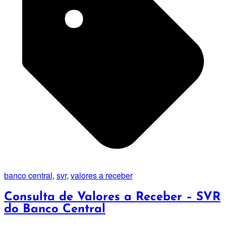
banco central
,
svr
,
valores a receber
Consulta de Valores a Receber – SVR
do Banco Central